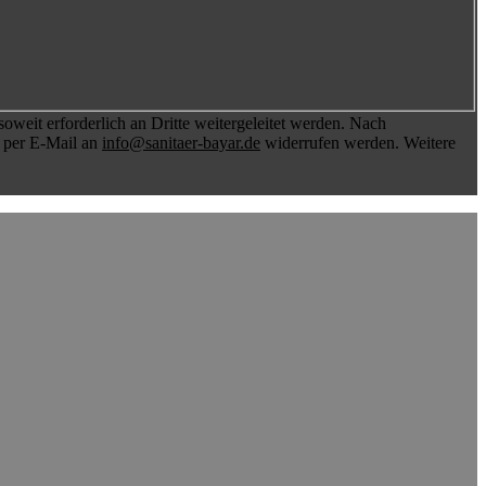
weit erforderlich an Dritte weitergeleitet werden. Nach
t per E-Mail an
info@sanitaer-bayar.de
widerrufen werden. Weitere