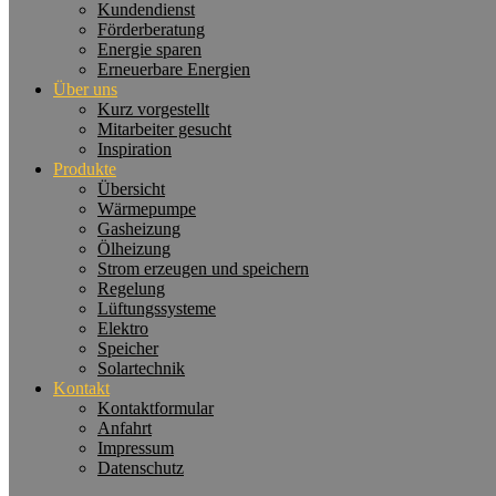
Kundendienst
Förderberatung
Energie sparen
Erneuerbare Energien
Über uns
Kurz vorgestellt
Mitarbeiter gesucht
Inspiration
Produkte
Übersicht
Wärmepumpe
Gasheizung
Ölheizung
Strom erzeugen und speichern
Regelung
Lüftungssysteme
Elektro
Speicher
Solartechnik
Kontakt
Kontaktformular
Anfahrt
Impressum
Datenschutz