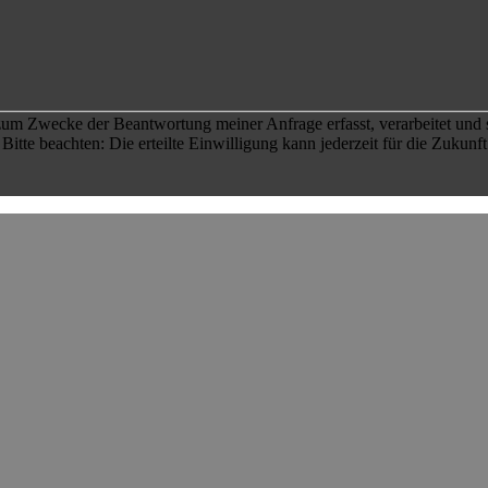
um Zwecke der Beantwortung meiner Anfrage erfasst, verarbeitet und so
itte beachten: Die erteilte Einwilligung kann jederzeit für die Zukunf