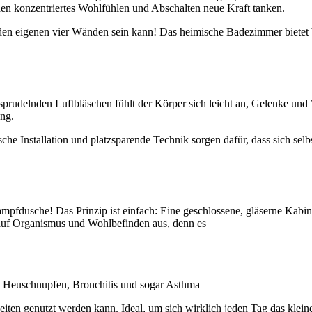
nden konzentriertes Wohlfühlen und Abschalten neue Kraft tanken.
 den eigenen vier Wänden sein kann! Das heimische Badezimmer bietet 
rudelnden Luftbläschen fühlt der Körper sich leicht an, Gelenke und W
ng.
he Installation und platzsparende Technik sorgen dafür, dass sich sel
Dampfdusche! Das Prinzip ist einfach: Eine geschlossene, gläserne K
 auf Organismus und Wohlbefinden aus, denn es
, Heuschnupfen, Bronchitis und sogar Asthma
en genutzt werden kann. Ideal, um sich wirklich jeden Tag das klein