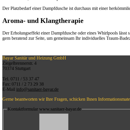
Der Platzbedarf einer Dampfdusche ist durchaus mit einer herkömmlich
Aroma- und Klangtherapie
Der Erholungseffekt einer Dampfdusche oder eines Whirlpools lässt 
gern beratend zur Seite, um gemeinsam Ihr individuelles Traum-Bad
Bayar Sanitär und Heizung GmbH
Ziegelbrennerstr. 4
70374 Stuttgart
Tel. 0711 / 53 37 47
Fax: 0711 / 2 73 29 38
E-Mail
info@sanitaer-bayar.de
Gerne beantworten wir Ihre Fragen, schicken Ihnen Informationsmater
Kontaktformular www.sanitaer-bayar.de