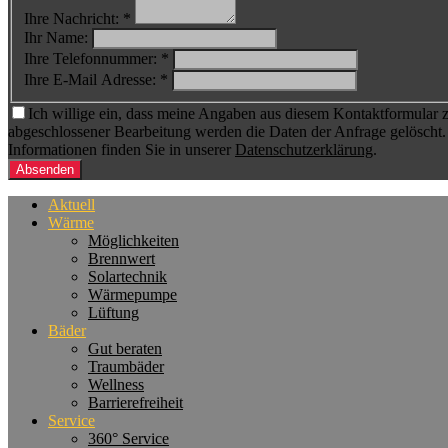
Ihre Nachricht: *
Ihr Name:
Ihre Telefonnummer: *
Ihre E-Mail Adresse: *
Ich willige ein, dass meine Angaben aus diesem Kontaktformular z
abgeschlossener Bearbeitung werden die Daten der Anfrage gelöscht. B
Informationen finden Sie in unserer
Datenschutzerklärung
.
Aktuell
Wärme
Möglichkeiten
Brennwert
Solartechnik
Wärmepumpe
Lüftung
Bäder
Gut beraten
Traumbäder
Wellness
Barrierefreiheit
Service
360° Service