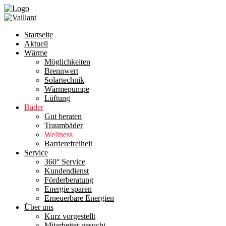
Startseite
Aktuell
Wärme
Möglichkeiten
Brennwert
Solartechnik
Wärmepumpe
Lüftung
Bäder
Gut beraten
Traumbäder
Wellness
Barrierefreiheit
Service
360° Service
Kundendienst
Förderberatung
Energie sparen
Erneuerbare Energien
Über uns
Kurz vorgestellt
Mitarbeiter gesucht